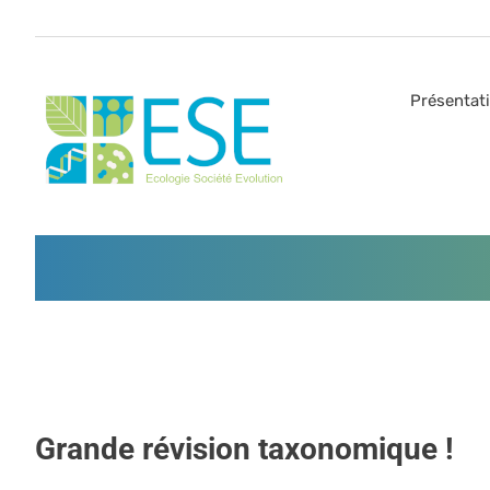
Passer
au
contenu
Présentat
Grande révision taxonomique !