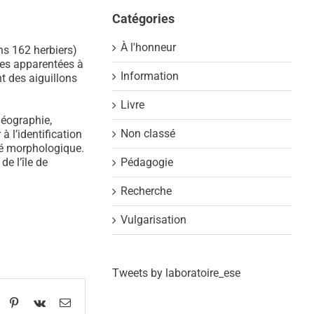
Catégories
À l'honneur
ns 162 herbiers)
tes apparentées à
Information
nt des aiguillons
Livre
géographie,
Non classé
à l’identification
sité morphologique.
Pédagogie
de l’île de
Recherche
Vulgarisation
Tweets by laboratoire_ese
App
umblr
Pinterest
Vk
Email