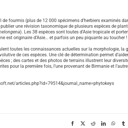
il de fourmis (plus de 12 000 spécimens d’herbiers examinés da
e publier une révision taxonomique de plusieurs espèces de plan
melongena
). Les 38 espèces sont toutes d’Asie tropicale et porte
gine est originaire d’Asie… et parfois un peu piquante au toucher !
lent toutes les connaissances actuelles sur la morphologie, la 
 évolutive de ces espèces. Une clé de détermination permet d’aider 
spèces ; des cartes et des photos de terrains illustrent leur diver
tes pour la première fois, l’une provenant de Birmanie et l’autre 
.
soft.net/articles.php?id=79514&journal_name=phytokeys
Facebook
X
Reddit
LinkedIn
Whats
T